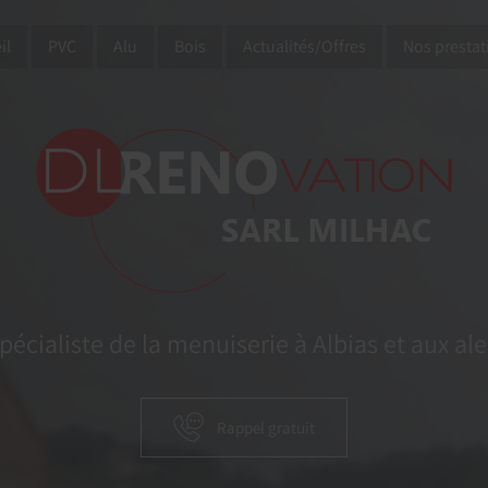
il
PVC
Alu
Bois
Actualités/Offres
Nos prestat
pécialiste de la menuiserie à Albias et aux al
Rappel gratuit