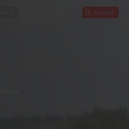
Contact
ions
entours.