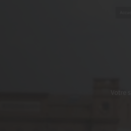
Accue
Votre s